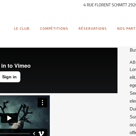
CU
4 RUE FLORENT SCHMITT 292
Lor
DA
LE CLUB
COMPÉTITIONS
RÉSERVATIONS
NOS PART
20
C
Bu
AB
Lor
eli
ege
Se
ele
Dui
Sus
occ
off