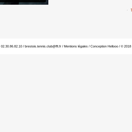
: 02.30.86.82.10 /
brestois.tennis.club@fft.fr
/
Mentions légales
/
Conception Hellooo
/ © 2018