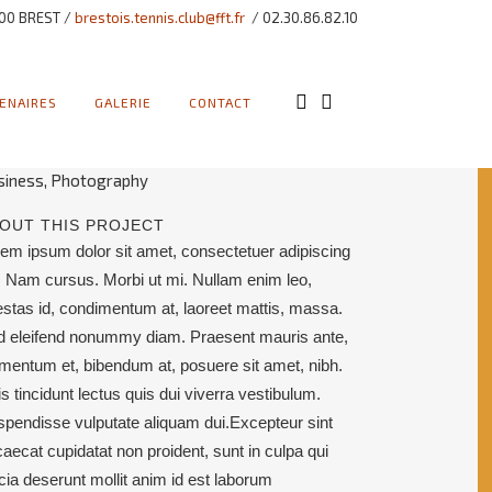
STOM FIELD
00 BREST /
brestois.tennis.club@fft.fr
/ 02.30.86.82.10
em ipsum dolor sit amet
TE
ENAIRES
GALERIE
CONTACT
 November
ATEGORY
siness, Photography
OUT THIS PROJECT
em ipsum dolor sit amet, consectetuer adipiscing
t. Nam cursus. Morbi ut mi. Nullam enim leo,
stas id, condimentum at, laoreet mattis, massa.
d eleifend nonummy diam. Praesent mauris ante,
mentum et, bibendum at, posuere sit amet, nibh.
s tincidunt lectus quis dui viverra vestibulum.
pendisse vulputate aliquam dui.Excepteur sint
aecat cupidatat non proident, sunt in culpa qui
icia deserunt mollit anim id est laborum