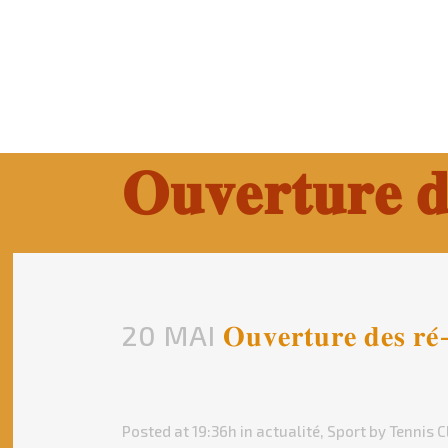
𝐎𝐮𝐯𝐞𝐫𝐭𝐮𝐫𝐞 𝐝𝐞
20 MAI
𝐎𝐮𝐯𝐞𝐫𝐭𝐮𝐫𝐞 𝐝𝐞𝐬 𝐫𝐞́-
Posted at 19:36h
in
actualité
,
Sport
by
Tennis C