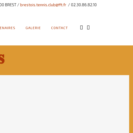
00 BREST /
brestois.tennis.club@fft.fr
/ 02.30.86.82.10
ENAIRES
GALERIE
CONTACT
𝐬