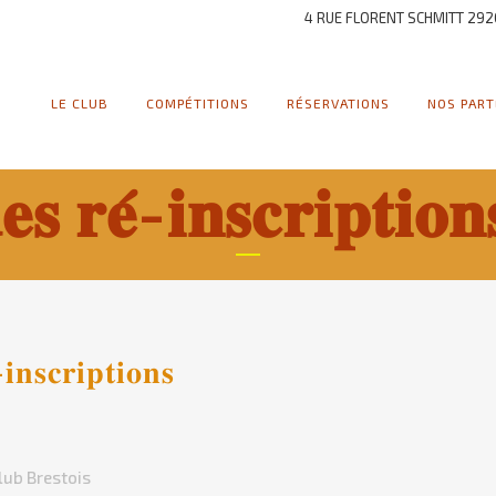
4 RUE FLORENT SCHMITT 292
LE CLUB
COMPÉTITIONS
RÉSERVATIONS
NOS PART
𝐬 𝐫𝐞́-𝐢𝐧𝐬𝐜𝐫𝐢𝐩𝐭𝐢𝐨𝐧
𝐧𝐬𝐜𝐫𝐢𝐩𝐭𝐢𝐨𝐧𝐬
lub Brestois