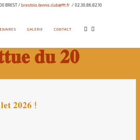
00 BREST /
brestois.tennis.club@fft.fr
/ 02.30.86.82.10
ENAIRES
GALERIE
CONTACT
𝐭𝐮𝐞 𝐝𝐮 𝟐𝟎
𝐥𝐞𝐭 𝟐𝟎𝟐𝟔 !