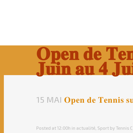
𝐎𝐩𝐞𝐧 𝐝𝐞 𝐓𝐞𝐧
𝐉𝐮𝐢𝐧 𝐚𝐮 𝟒 𝐉𝐮𝐢
15 MAI
𝐎𝐩𝐞𝐧 𝐝𝐞 𝐓𝐞𝐧𝐧𝐢𝐬 𝐬𝐮
Posted at 12:00h
in
actualité
,
Sport
by
Tennis C