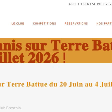
4 RUE FLORENT SCHMITT 292
LE CLUB
COMPÉTITIONS
RÉSERVATIONS
NOS PART
𝐢𝐬 𝐬𝐮𝐫 𝐓𝐞𝐫𝐫𝐞 𝐁𝐚
𝐥𝐥𝐞𝐭 𝟐𝟎𝟐𝟔 !
 𝐓𝐞𝐫𝐫𝐞 𝐁𝐚𝐭𝐭𝐮𝐞 𝐝𝐮 𝟐𝟎 𝐉𝐮𝐢𝐧 𝐚𝐮 𝟒 𝐉𝐮𝐢𝐥
lub Brestois