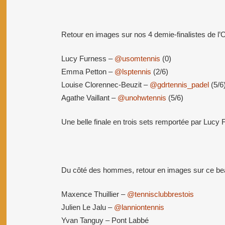
Retour en images sur nos 4 demie-finalistes de l’
Lucy Furness –
@usomtennis
(0)
Emma Petton –
@lsptennis
(2/6)
Louise Clorennec-Beuzit –
@gdrtennis_padel
(5/6
Agathe Vaillant –
@unohwtennis
(5/6)
Une belle finale en trois sets remportée par Luc
Du côté des hommes, retour en images sur ce beau 
Maxence Thuillier –
@tennisclubbrestois
Julien Le Jalu –
@lanniontennis
Yvan Tanguy – Pont Labbé