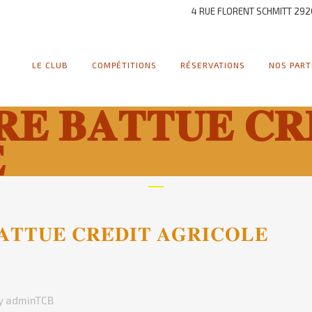
4 RUE FLORENT SCHMITT 292
LE CLUB
COMPÉTITIONS
RÉSERVATIONS
NOS PART
𝐄 𝐁𝐀𝐓𝐓𝐔𝐄 𝐂𝐑

𝐓𝐓𝐔𝐄 𝐂𝐑𝐄́𝐃𝐈𝐓 𝐀𝐆𝐑𝐈𝐂𝐎𝐋𝐄
y
adminTCB