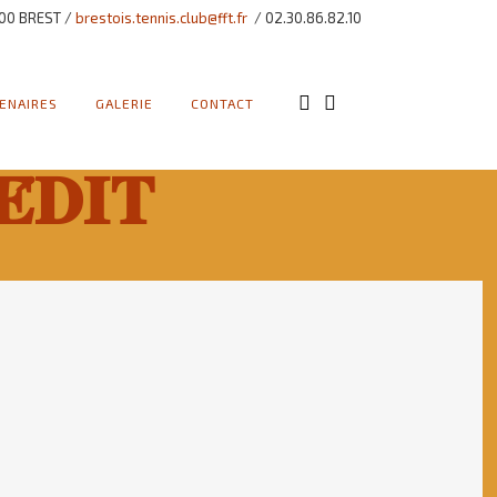
00 BREST /
brestois.tennis.club@fft.fr
/ 02.30.86.82.10
ENAIRES
GALERIE
CONTACT
́𝐃𝐈𝐓