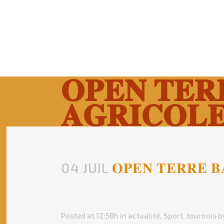
𝐎𝐏𝐄𝐍 𝐓𝐄𝐑
𝐀𝐆𝐑𝐈𝐂𝐎𝐋
04 JUIL
𝐎𝐏𝐄𝐍 𝐓𝐄𝐑𝐑𝐄 𝐁
Posted at 12:58h
in
actualité
,
Sport
,
tournois
b